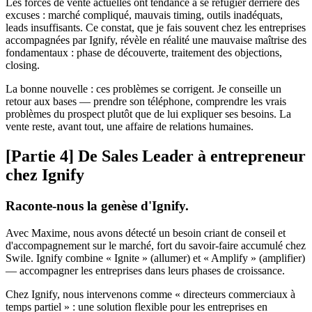
Les forces de vente actuelles ont tendance à se réfugier derrière des
excuses : marché compliqué, mauvais timing, outils inadéquats,
leads insuffisants. Ce constat, que je fais souvent chez les entreprises
accompagnées par Ignify, révèle en réalité une mauvaise maîtrise des
fondamentaux : phase de découverte, traitement des objections,
closing.
La bonne nouvelle : ces problèmes se corrigent. Je conseille un
retour aux bases — prendre son téléphone, comprendre les vrais
problèmes du prospect plutôt que de lui expliquer ses besoins. La
vente reste, avant tout, une affaire de relations humaines.
[Partie 4] De Sales Leader à entrepreneur
chez Ignify
Raconte-nous la genèse d'Ignify.
Avec Maxime, nous avons détecté un besoin criant de conseil et
d'accompagnement sur le marché, fort du savoir-faire accumulé chez
Swile. Ignify combine « Ignite » (allumer) et « Amplify » (amplifier)
— accompagner les entreprises dans leurs phases de croissance.
Chez Ignify, nous intervenons comme « directeurs commerciaux à
temps partiel » : une solution flexible pour les entreprises en