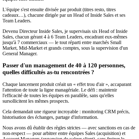
L'équipe s'est ensuite divisée par produit (titres resto, titres
cadeaux…), chacune dirigée par un Head of Inside Sales et ses
Team Leaders.
Devenu Directeur Inside Sales, je supervisais six Head of Inside
Sales, chacun gérant 4 à 6 Team Leaders, encadrant eux-mêmes
jusqu'à 7 commerciaux — le tout réparti entre marchés Small
Market, Mid-Market et grands comptes, sous la supervision d'un
General Manager.
Passer d'un management de 40 à 120 personnes,
quelles difficultés as-tu rencontrées ?
Chaque lancement produit créait un « effet trou d'air », accaparant
l'attention de toute la ligne managériale. Le défi : maintenir
l'efficacité de toutes les équipes en parallèle, sans qu'elles
sursollicitent les mêmes prospects.
Cela demandait une rigueur incroyable : monitoring CRM précis,
historisation des échanges, partage d'information.
Nous avons dû établir des règles strictes — avec sanctions en cas de
non-respect — pour arbitrer entre équipes Sales (acquisition) et
Account Managers (expansion de valeur client), sans freiner le