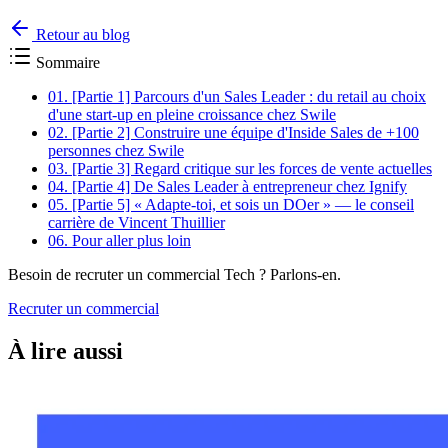
Retour au blog
Sommaire
01.
[Partie 1] Parcours d'un Sales Leader : du retail au choix
d'une start-up en pleine croissance chez Swile
02.
[Partie 2] Construire une équipe d'Inside Sales de +100
personnes chez Swile
03.
[Partie 3] Regard critique sur les forces de vente actuelles
04.
[Partie 4] De Sales Leader à entrepreneur chez Ignify
05.
[Partie 5] « Adapte-toi, et sois un DOer » — le conseil
carrière de Vincent Thuillier
06.
Pour aller plus loin
Besoin de recruter un commercial Tech ? Parlons-en.
Recruter un commercial
À lire aussi