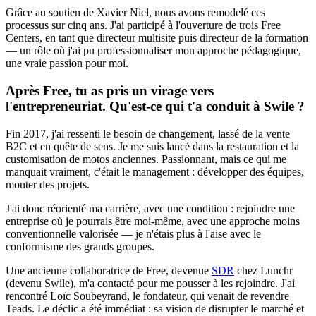
Grâce au soutien de Xavier Niel, nous avons remodelé ces
processus sur cinq ans. J'ai participé à l'ouverture de trois Free
Centers, en tant que directeur multisite puis directeur de la formation
— un rôle où j'ai pu professionnaliser mon approche pédagogique,
une vraie passion pour moi.
Après Free, tu as pris un virage vers
l'entrepreneuriat. Qu'est-ce qui t'a conduit à Swile ?
Fin 2017, j'ai ressenti le besoin de changement, lassé de la vente
B2C et en quête de sens. Je me suis lancé dans la restauration et la
customisation de motos anciennes. Passionnant, mais ce qui me
manquait vraiment, c'était le management : développer des équipes,
monter des projets.
J'ai donc réorienté ma carrière, avec une condition : rejoindre une
entreprise où je pourrais être moi-même, avec une approche moins
conventionnelle valorisée — je n'étais plus à l'aise avec le
conformisme des grands groupes.
Une ancienne collaboratrice de Free, devenue
SDR
chez Lunchr
(devenu Swile), m'a contacté pour me pousser à les rejoindre. J'ai
rencontré Loïc Soubeyrand, le fondateur, qui venait de revendre
Teads. Le déclic a été immédiat : sa vision de disrupter le marché et