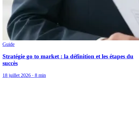
Guide
Stratégie go to market : la définition et les étapes du
succès
18 juillet 2026
·
8 min