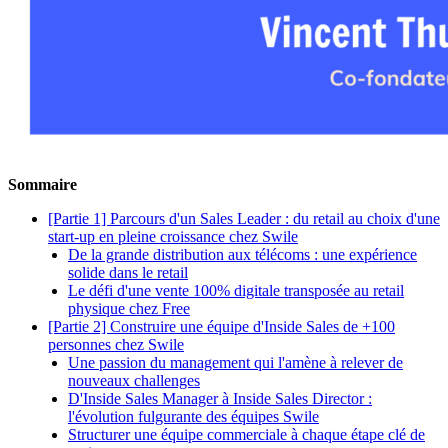
Sommaire
[Partie 1] Parcours d'un Sales Leader : du retail au choix d'une
start-up en pleine croissance chez Swile
De la grande distribution aux télécoms : une expérience
solide dans le retail
Le défi d'une vente 100% digitale transposée au retail
physique chez Free
[Partie 2] Construire une équipe d'Inside Sales de +100
personnes chez Swile
Une passion du management qui l'amène à relever de
nouveaux challenges
D'Inside Sales Manager à Inside Sales Director :
l'évolution fulgurante des équipes Swile
Structurer une équipe commerciale à chaque étape clé de