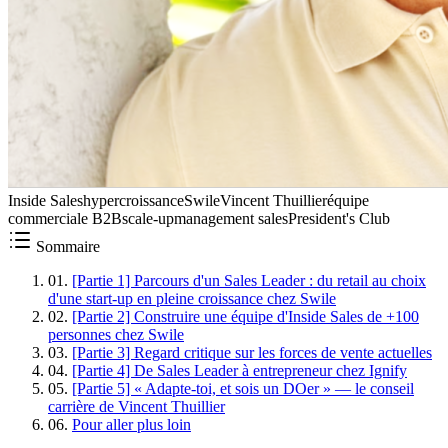
Inside Sales
hypercroissance
Swile
Vincent Thuillier
équipe
commerciale B2B
scale-up
management sales
President's Club
Sommaire
01
.
[Partie 1] Parcours d'un Sales Leader : du retail au choix
d'une start-up en pleine croissance chez Swile
02
.
[Partie 2] Construire une équipe d'Inside Sales de +100
personnes chez Swile
03
.
[Partie 3] Regard critique sur les forces de vente actuelles
04
.
[Partie 4] De Sales Leader à entrepreneur chez Ignify
05
.
[Partie 5] « Adapte-toi, et sois un DOer » — le conseil
carrière de Vincent Thuillier
06
.
Pour aller plus loin