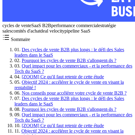
cycles de vente
SaaS B2B
performance commerciale
stratégie
sales
comités d'achat
deal velocity
pipeline SaaS
Sommaire
01
.
Des cycles de vente B2B plus longs : le défi des Sales
leaders dans le SaaS
02
.
Pourquoi les cycles de vente B2B s'allongent-ils ?
03
.
Quel impact pour les commerciaux - et la performance des
Tech du SaaS ?
04
.
[ZOOM] Ce qu'il faut retenir de cette étude
05
.
Objectif 2024 : accélérer le cycle de vente en visant la
rentabilité !
06
.
Nos conseils pour accélérer votre cycle de vente B2B ?
07
.
Des cycles de vente B2B plus longs : le défi des Sales
leaders dans le SaaS
08
.
Pourquoi les cycles de vente B2B s'allongent-ils ?
09
.
Quel impact pour les commerciaux - et la performance des
Tech du SaaS ?
10
.
[ZOOM] Ce qu'il faut retenir de cette étude
11
.
Objectif 2024 : accélérer le cycle de vente en visant la