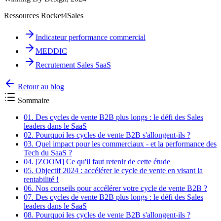
Ressources Rocket4Sales
Indicateur performance commercial
MEDDIC
Recrutement Sales SaaS
Retour au blog
Sommaire
01.
Des cycles de vente B2B plus longs : le défi des Sales
leaders dans le SaaS
02.
Pourquoi les cycles de vente B2B s'allongent-ils ?
03.
Quel impact pour les commerciaux - et la performance des
Tech du SaaS ?
04.
[ZOOM] Ce qu'il faut retenir de cette étude
05.
Objectif 2024 : accélérer le cycle de vente en visant la
rentabilité !
06.
Nos conseils pour accélérer votre cycle de vente B2B ?
07.
Des cycles de vente B2B plus longs : le défi des Sales
leaders dans le SaaS
08.
Pourquoi les cycles de vente B2B s'allongent-ils ?