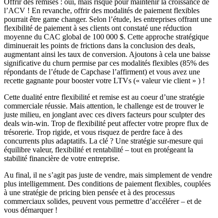
Offrir des remises : oui, mais risqué pour maintenir la croissance de
l’ACV ! En revanche, offrir des modalités de paiement flexibles
pourrait être game changer. Selon l’étude, les entreprises offrant une
flexibilité de paiement à ses clients ont constaté une réduction
moyenne du CAC global de 100 000 $. Cette approche stratégique
diminuerait les points de frictions dans la conclusion des deals,
augmentant ainsi les taux de conversion. Ajoutons à cela une baisse
significative du churn permise par ces modalités flexibles (85% des
répondants de l’étude de Capchase l’affirment) et vous avez une
recette gagnante pour booster votre LTVs (« valeur vie client » ) !
Cette dualité entre flexibilité et remise est au coeur d’une stratégie
commerciale réussie. Mais attention, le challenge est de trouver le
juste milieu, en jonglant avec ces divers facteurs pour sculpter des
deals win-win. Trop de flexibilité peut affecter votre propre flux de
trésorerie. Trop rigide, et vous risquez de perdre face à des
concurrents plus adaptatifs. La clé ? Une stratégie sur-mesure qui
équilibre valeur, flexibilité et rentabilité – tout en protégeant la
stabilité financière de votre entreprise.
Au final, il ne s’agit pas juste de vendre, mais simplement de vendre
plus intelligemment. Des conditions de paiement flexibles, couplées
à une stratégie de pricing bien pensée et à des processus
commerciaux solides, peuvent vous permettre d’accélérer – et de
vous démarquer !