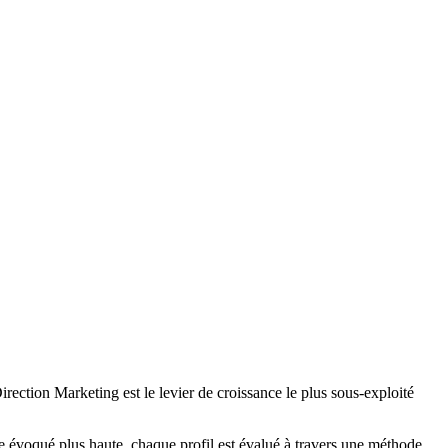
ction Marketing est le levier de croissance le plus sous-exploité
 évoqué plus haute, chaque profil est évalué à travers une méthode