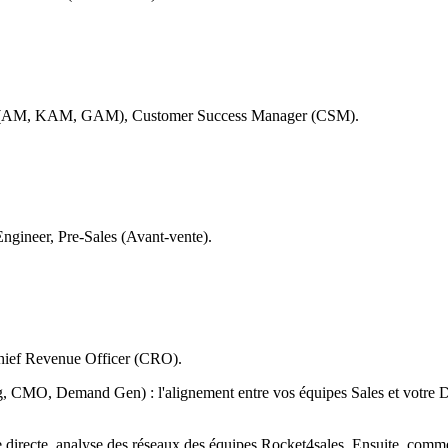
r (AM, KAM, GAM), Customer Success Manager (CSM).
ngineer, Pre-Sales (Avant-vente).
Chief Revenue Officer (CRO).
 CMO, Demand Gen) : l'alignement entre vos équipes Sales et votre Dire
 directe, analyse des réseaux des équipes Rocket4sales. Ensuite, comme