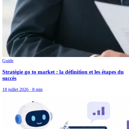
Guide
Stratégie go to market : la définition et les étapes du
succès
18 juillet 2026
·
8 min