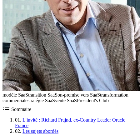
modèle SaaS
transition SaaS
on-premise vers SaaS
transformation
commerciale
stratégie SaaS
vente SaaS
President's Club
Sommaire
01
.
L'invité : Richard Frajnd, ex-Country Leader Oracle
France
02
.
Les sujets abordés