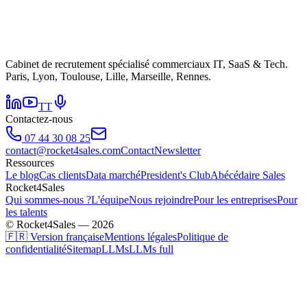
Cabinet de recrutement spécialisé commerciaux IT, SaaS & Tech.
Paris, Lyon, Toulouse, Lille, Marseille, Rennes.
TT
Contactez-nous
07 44 30 08 25
contact@rocket4sales.com
Contact
Newsletter
Ressources
Le blog
Cas clients
Data marché
President's Club
Abécédaire Sales
Rocket4Sales
Qui sommes-nous ?
L'équipe
Nous rejoindre
Pour les entreprises
Pour
les talents
© Rocket4Sales — 2026
🇫🇷 Version française
Mentions légales
Politique de
confidentialité
Sitemap
LLMs
LLMs full