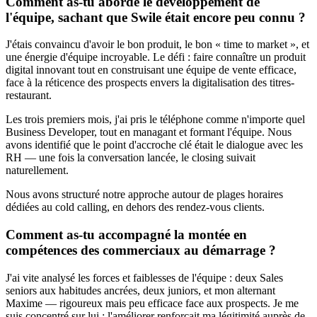
Comment as-tu abordé le développement de
l'équipe, sachant que Swile était encore peu connu ?
J'étais convaincu d'avoir le bon produit, le bon « time to market », et
une énergie d'équipe incroyable. Le défi : faire connaître un produit
digital innovant tout en construisant une équipe de vente efficace,
face à la réticence des prospects envers la digitalisation des titres-
restaurant.
Les trois premiers mois, j'ai pris le téléphone comme n'importe quel
Business Developer, tout en managant et formant l'équipe. Nous
avons identifié que le point d'accroche clé était le dialogue avec les
RH — une fois la conversation lancée, le closing suivait
naturellement.
Nous avons structuré notre approche autour de plages horaires
dédiées au cold calling, en dehors des rendez-vous clients.
Comment as-tu accompagné la montée en
compétences des commerciaux au démarrage ?
J'ai vite analysé les forces et faiblesses de l'équipe : deux Sales
seniors aux habitudes ancrées, deux juniors, et mon alternant
Maxime — rigoureux mais peu efficace face aux prospects. Je me
suis concentré sur lui : l'améliorer renforçait ma légitimité auprès de