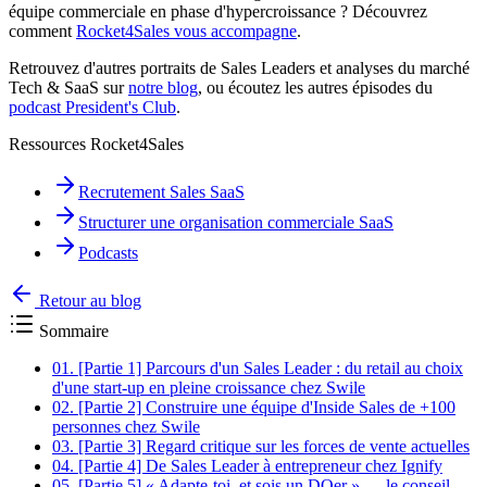
équipe commerciale en phase d'hypercroissance ? Découvrez
comment
Rocket4Sales vous accompagne
.
Retrouvez d'autres portraits de Sales Leaders et analyses du marché
Tech & SaaS sur
notre blog
, ou écoutez les autres épisodes du
podcast President's Club
.
Ressources Rocket4Sales
Recrutement Sales SaaS
Structurer une organisation commerciale SaaS
Podcasts
Retour au blog
Sommaire
01.
[Partie 1] Parcours d'un Sales Leader : du retail au choix
d'une start-up en pleine croissance chez Swile
02.
[Partie 2] Construire une équipe d'Inside Sales de +100
personnes chez Swile
03.
[Partie 3] Regard critique sur les forces de vente actuelles
04.
[Partie 4] De Sales Leader à entrepreneur chez Ignify
05.
[Partie 5] « Adapte-toi, et sois un DOer » — le conseil