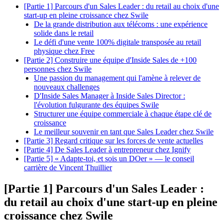
[Partie 1] Parcours d'un Sales Leader : du retail au choix d'une
start-up en pleine croissance chez Swile
De la grande distribution aux télécoms : une expérience
solide dans le retail
Le défi d'une vente 100% digitale transposée au retail
physique chez Free
[Partie 2] Construire une équipe d'Inside Sales de +100
personnes chez Swile
Une passion du management qui l'amène à relever de
nouveaux challenges
D'Inside Sales Manager à Inside Sales Director :
l'évolution fulgurante des équipes Swile
Structurer une équipe commerciale à chaque étape clé de
croissance
Le meilleur souvenir en tant que Sales Leader chez Swile
[Partie 3] Regard critique sur les forces de vente actuelles
[Partie 4] De Sales Leader à entrepreneur chez Ignify
[Partie 5] « Adapte-toi, et sois un DOer » — le conseil
carrière de Vincent Thuillier
[Partie 1] Parcours d'un Sales Leader :
du retail au choix d'une start-up en pleine
croissance chez Swile