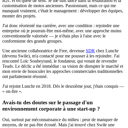
B2C et en quête de sens. Je me suis lancé dans la restauration et la
customisation de motos anciennes. Passionnant, mais ce qui me
manquait vraiment, c'était le management : développer des équipes,
monter des projets.
J'ai donc réorienté ma carrière, avec une condition : rejoindre une
entreprise où je pourrais être moi-même, avec une approche moins
conventionnelle valorisée — je n'étais plus à l'aise avec le
conformisme des grands groupes.
Une ancienne collaboratrice de Free, devenue
SDR
chez Lunchr
(devenu Swile), m'a contacté pour me pousser à les rejoindre. J'ai
rencontré Loïc Soubeyrand, le fondateur, qui venait de revendre
Teads. Le déclic a été immédiat : sa vision de disrupter le marché et
mon envie de bousculer les approches commerciales traditionnelles
ont parfaitement résonné.
J'ai rejoint Lunchr en 2018. Dès le deuxième jour, j'étais conquis —
« on-fire ».
Avais-tu des doutes sur le passage d'un
environnement corporate à une start-up ?
Oui, surtout par méconnaissance du milieu : peur de manquer de
moyens, de ne pas être écouté. Mais j'ai trouvé chez Swile une