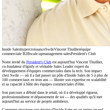
Inside Sales
hypercroissance
Swile
Vincent Thuillier
équipe
commerciale B2B
scale-up
management sales
President's Club
Notre invité du
President's Club
est aujourd'hui Vincent Thuillier,
co-fondateur d'Ignify et véritable Sales Leader expert du
développement d'équipes commerciales dans la tech. Son impact
chez Swile — où il a fait passer un pôle d'Inside Sales de 5 à plus de
100 commerciaux en trois ans — illustre son expertise en scalabilité
et sa capacité à bâtir des équipes commerciales d'élite.
Son parcours a débuté dans le retail, où il a développé rigueur,
professionnalisme et dépassement de soi — des qualités qu'il met
aujourd'hui au service de projets ambitieux.
Comment structurer une équipe d'Inside Sales en un temps record