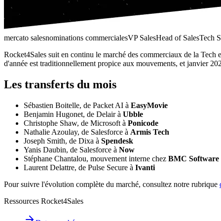
mercato sales
nominations commerciales
VP Sales
Head of Sales
Tech 
Rocket4Sales suit en continu le marché des commerciaux de la Tech et 
d'année est traditionnellement propice aux mouvements, et janvier 202
Les transferts du mois
Sébastien Boitelle, de Packet AI à
EasyMovie
Benjamin Hugonet, de Delair à
Ubble
Christophe Shaw, de Microsoft à
Ponicode
Nathalie Azoulay, de Salesforce à
Armis Tech
Joseph Smith, de Dixa à
Spendesk
Yanis Daubin, de Salesforce à
Now
Stéphane Chantalou, mouvement interne chez
BMC Software
Laurent Delattre, de Pulse Secure à
Ivanti
Pour suivre l'évolution complète du marché, consultez notre rubrique
Ressources Rocket4Sales