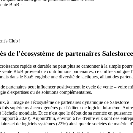
 vente BtoB :
nt's Club !
ès de l'écosystème de partenaires Salesforc
roissance rapide et durable ne peut plus se cantonner à la simple poursui
ente BtoB provient de contributions partenaires, ce chiffre souligne l
iats dans le SaaS englobe une diversité de tactiques, alliant des partena
de partenaires peut influencer positivement le cycle de vente – voire même
rgie d'expertises ou de solutions complémentaires.
ux, à l'image de l'écosystème de partenaires dynamique de Salesforce –
5 fois supérieurs à ceux générés par l'éditeur de logiciel lui-même. Aut
, à l'échelle mondiale. Et ce n'est que le début de sa montée en puissan
ar rapport à 2020). Aujourd'hui, environ 61% d'entre eux sont des entrepr
aires et de logiciels systèmes (22%) ainsi que de sociétés de matériel d'