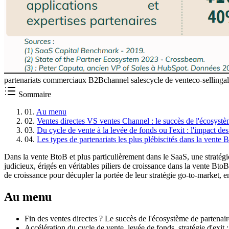
partenariats commerciaux B2B
channel sales
cycle de vente
co-selling
a
Sommaire
01
.
Au menu
02
.
Ventes directes VS ventes Channel : le succès de l'écosystè
03
.
Du cycle de vente à la levée de fonds ou l'exit : l'impact des
04
.
Les types de partenariats les plus plébiscités dans la vente
Dans la vente BtoB et plus particulièrement dans le SaaS, une stratégi
judicieux, érigés en véritables piliers de croissance dans la vente Bto
de croissance pour décupler la portée de leur stratégie go-to-market, en
Au menu
Fin des ventes directes ? Le succès de l'écosystème de partenair
Accélération du cycle de vente, levée de fonds, stratégie d'exit :