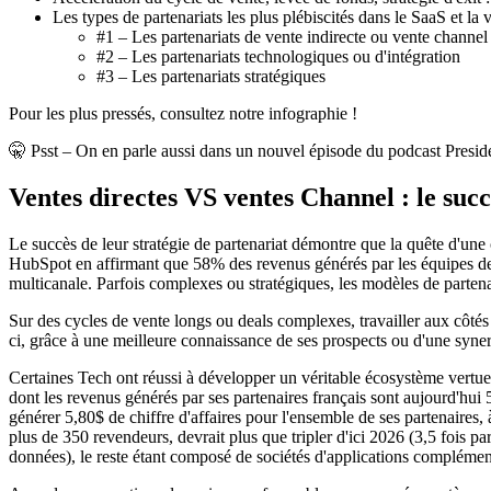
Les types de partenariats les plus plébiscités dans le SaaS et la
#1 – Les partenariats de vente indirecte ou vente channel
#2 – Les partenariats technologiques ou d'intégration
#3 – Les partenariats stratégiques
Pour les plus pressés, consultez notre infographie !
🤫 Psst – On en parle aussi dans un nouvel épisode du podcast Preside
Ventes directes VS ventes Channel : le succ
Le succès de leur stratégie de partenariat démontre que la quête d'une c
HubSpot en affirmant que 58% des revenus générés par les équipes de v
multicanale. Parfois complexes ou stratégiques, les modèles de partenar
Sur des cycles de vente longs ou deals complexes, travailler aux côtés 
ci, grâce à une meilleure connaissance de ses prospects ou d'une syne
Certaines Tech ont réussi à développer un véritable écosystème vertue
dont les revenus générés par ses partenaires français sont aujourd'hui 
générer 5,80$ de chiffre d'affaires pour l'ensemble de ses partenaires
plus de 350 revendeurs, devrait plus que tripler d'ici 2026 (3,5 fois p
données), le reste étant composé de sociétés d'applications complément