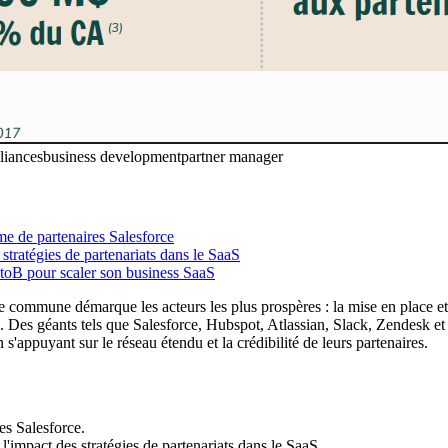
lliances
business development
partner manager
me de partenaires Salesforce
 stratégies de partenariats dans le SaaS
 BtoB pour scaler son business SaaS
e commune démarque les acteurs les plus prospères : la mise en place et l
B. Des géants tels que Salesforce, Hubspot, Atlassian, Slack, Zendesk et 
 s'appuyant sur le réseau étendu et la crédibilité de leurs partenaires.
es Salesforce.
 l'impact des stratégies de partenariats dans le SaaS